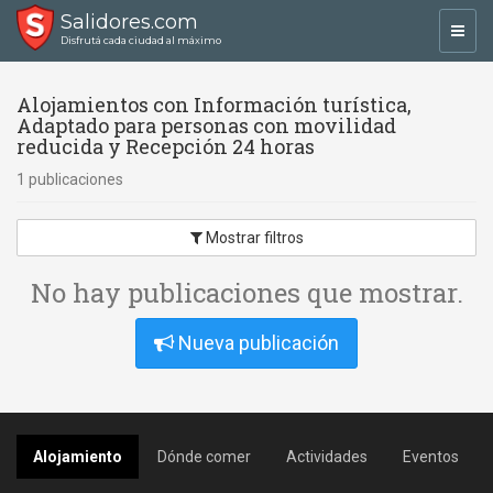
Salidores.com
Toggl
Disfrutá cada ciudad al máximo
navig
Alojamientos con Información turística,
Adaptado para personas con movilidad
reducida y Recepción 24 horas
1 publicaciones
Mostrar filtros
No hay publicaciones que mostrar.
Nueva publicación
Alojamiento
Dónde comer
Actividades
Eventos