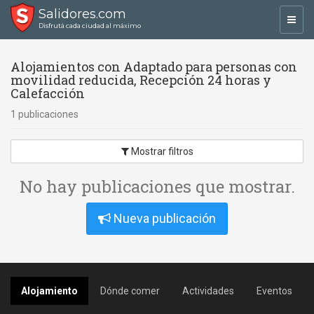
Salidores.com
Toggl
Disfrutá cada ciudad al máximo
navig
Alojamientos con Adaptado para personas con
movilidad reducida, Recepción 24 horas y
Calefacción
1 publicaciones
Mostrar filtros
No hay publicaciones que mostrar.
Nueva publicación
Alojamiento
Dónde comer
Actividades
Eventos