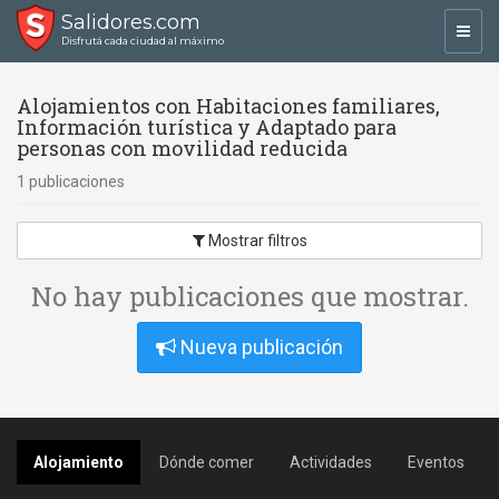
Salidores.com
Toggl
Disfrutá cada ciudad al máximo
navig
Alojamientos con Habitaciones familiares,
Información turística y Adaptado para
personas con movilidad reducida
1 publicaciones
Mostrar filtros
No hay publicaciones que mostrar.
Nueva publicación
Alojamiento
Dónde comer
Actividades
Eventos