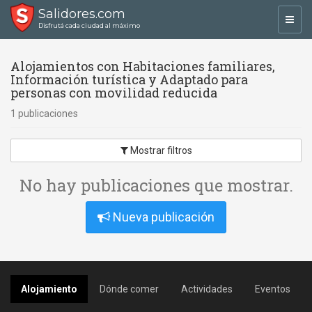
Salidores.com
Toggl
Disfrutá cada ciudad al máximo
navig
Alojamientos con Habitaciones familiares,
Información turística y Adaptado para
personas con movilidad reducida
1 publicaciones
Mostrar filtros
No hay publicaciones que mostrar.
Nueva publicación
Alojamiento
Dónde comer
Actividades
Eventos