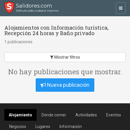
Salidores.com
Toggl
Disfrutá cada ciudad al máximo
navig
Alojamientos con Información turística,
Recepción 24 horas y Baño privado
1 publicaciones
Mostrar filtros
No hay publicaciones que mostrar.
Nueva publicación
Alojamiento
Dónde comer
Actividades
Eventos
Negocios
Lugares
Información