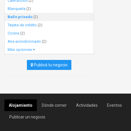
Calefacción
(2)
Blanquería
(2)
Baño privado
(2)
Tarjeta de crédito
(2)
Cocina
(2)
Aire acondicionado
(2)
Más opciones
Publicá tu negocio
Alojamiento
Dónde comer
Actividades
Eventos
Publicar un negocio