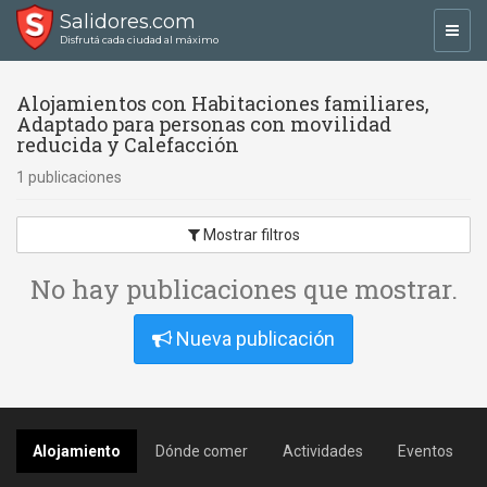
Salidores.com
Toggl
Disfrutá cada ciudad al máximo
navig
Alojamientos con Habitaciones familiares,
Adaptado para personas con movilidad
reducida y Calefacción
1 publicaciones
Mostrar filtros
No hay publicaciones que mostrar.
Nueva publicación
Alojamiento
Dónde comer
Actividades
Eventos