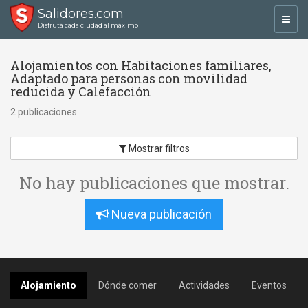
Salidores.com
Toggl
Disfrutá cada ciudad al máximo
navig
Alojamientos con Habitaciones familiares,
Adaptado para personas con movilidad
reducida y Calefacción
2 publicaciones
Mostrar filtros
No hay publicaciones que mostrar.
Nueva publicación
Alojamiento
Dónde comer
Actividades
Eventos