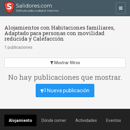
Salidores.com
Toggl
Disfrutá cada ciudad al máximo
navig
Alojamientos con Habitaciones familiares,
Adaptado para personas con movilidad
reducida y Calefacción
1 publicaciones
Mostrar filtros
No hay publicaciones que mostrar.
Nueva publicación
Alojamiento
Dónde comer
Actividades
Eventos