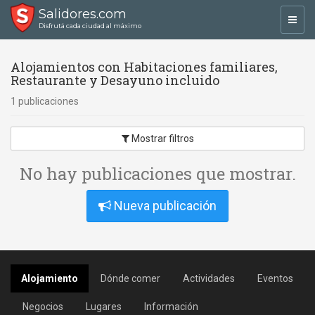
Salidores.com
Toggl
Disfrutá cada ciudad al máximo
navig
Alojamientos con Habitaciones familiares,
Restaurante y Desayuno incluido
1 publicaciones
Mostrar filtros
No hay publicaciones que mostrar.
Nueva publicación
Alojamiento
Dónde comer
Actividades
Eventos
Negocios
Lugares
Información