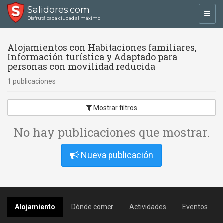
Salidores.com
Toggl
Disfrutá cada ciudad al máximo
navig
Alojamientos con Habitaciones familiares,
Información turística y Adaptado para
personas con movilidad reducida
1 publicaciones
Mostrar filtros
No hay publicaciones que mostrar.
Nueva publicación
Alojamiento
Dónde comer
Actividades
Eventos