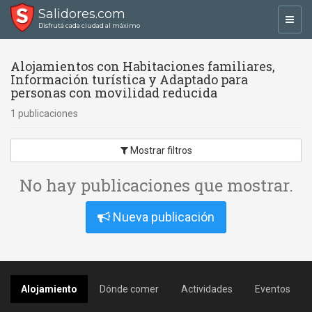
Salidores.com
Toggl
Disfrutá cada ciudad al máximo
navig
Alojamientos con Habitaciones familiares,
Información turística y Adaptado para
personas con movilidad reducida
1 publicaciones
Mostrar filtros
No hay publicaciones que mostrar.
Nueva publicación
Alojamiento
Dónde comer
Actividades
Eventos