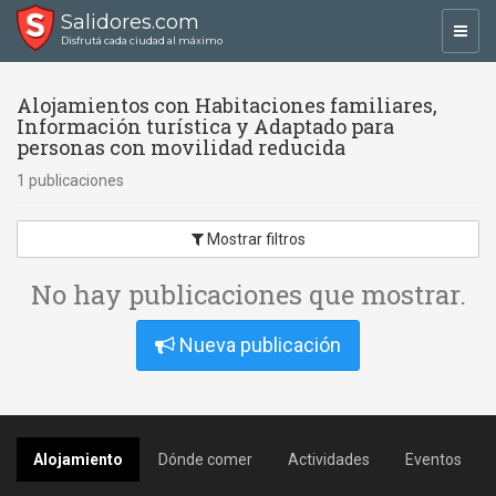
Salidores.com
Toggl
Disfrutá cada ciudad al máximo
navig
Alojamientos con Habitaciones familiares,
Información turística y Adaptado para
personas con movilidad reducida
1 publicaciones
Mostrar filtros
No hay publicaciones que mostrar.
Nueva publicación
Alojamiento
Dónde comer
Actividades
Eventos