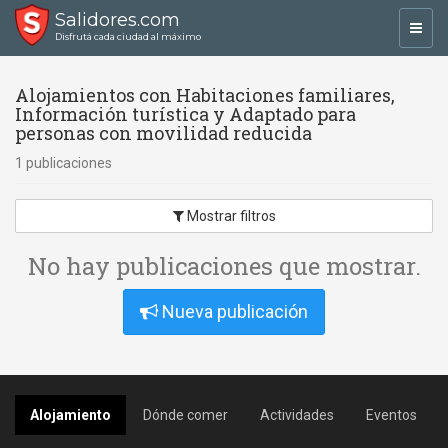
Salidores.com
Toggl
Disfrutá cada ciudad al máximo
navig
Alojamientos con Habitaciones familiares,
Información turística y Adaptado para
personas con movilidad reducida
1 publicaciones
Mostrar filtros
No hay publicaciones que mostrar.
Nueva publicación
Alojamiento
Dónde comer
Actividades
Eventos