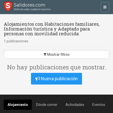
Salidores.com
Toggl
Disfrutá cada ciudad al máximo
navig
Alojamientos con Habitaciones familiares,
Información turística y Adaptado para
personas con movilidad reducida
1 publicaciones
Mostrar filtros
No hay publicaciones que mostrar.
Nueva publicación
Alojamiento
Dónde comer
Actividades
Eventos