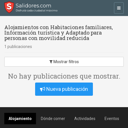
Salidores.com
Toggl
Disfrutá cada ciudad al máximo
navig
Alojamientos con Habitaciones familiares,
Información turística y Adaptado para
personas con movilidad reducida
1 publicaciones
Mostrar filtros
No hay publicaciones que mostrar.
Nueva publicación
Alojamiento
Dónde comer
Actividades
Eventos