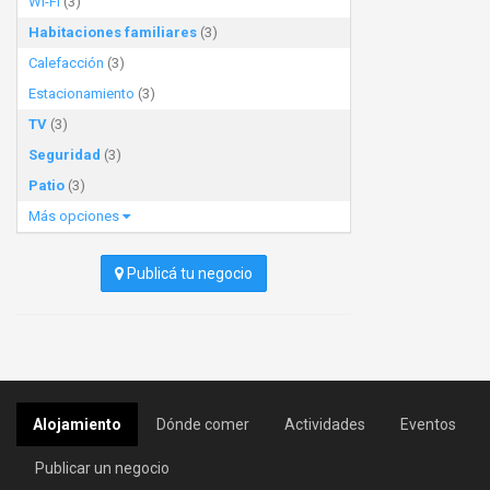
Wi-Fi
(3)
Habitaciones familiares
(3)
Calefacción
(3)
Estacionamiento
(3)
TV
(3)
Seguridad
(3)
Patio
(3)
Más opciones
Publicá tu negocio
Alojamiento
Dónde comer
Actividades
Eventos
Publicar un negocio