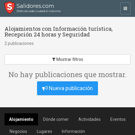
Salidores.com
Toggl
Disfrutá cada ciudad al máximo
navig
Alojamientos con Información turística,
Recepción 24 horas y Seguridad
2 publicaciones
Mostrar filtros
No hay publicaciones que mostrar.
Nueva publicación
Alojamiento
Dónde comer
Actividades
Eventos
Negocios
Lugares
Información