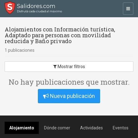
Salidores.com
Toggl
Disfrutá cada ciudad al máximo
navig
Alojamientos con Información turística,
Adaptado para personas con movilidad
reducida y Baño privado
1 publicaciones
Mostrar filtros
No hay publicaciones que mostrar.
Nueva publicación
Alojamiento
Dónde comer
Actividades
Eventos