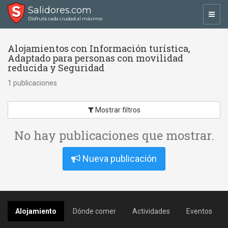
Salidores.com
Toggl
Disfrutá cada ciudad al máximo
navig
Alojamientos con Información turística,
Adaptado para personas con movilidad
reducida y Seguridad
1 publicaciones
Mostrar filtros
No hay publicaciones que mostrar.
Nueva publicación
Alojamiento
Dónde comer
Actividades
Eventos