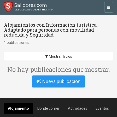
Salidores.com
Toggl
Disfrutá cada ciudad al máximo
navig
Alojamientos con Información turística,
Adaptado para personas con movilidad
reducida y Seguridad
1 publicaciones
Mostrar filtros
No hay publicaciones que mostrar.
Nueva publicación
Alojamiento
Dónde comer
Actividades
Eventos