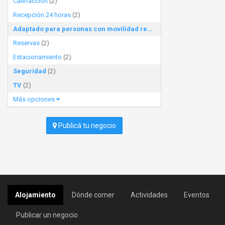
Calefacción
(2)
Recepción 24 horas
(2)
Adaptado para personas con movilidad reducida
(2)
Reservas
(2)
Estacionamiento
(2)
Seguridad
(2)
TV
(2)
Más opciones
Publicá tu negocio
Alojamiento
Dónde comer
Actividades
Eventos
Publicar un negocio