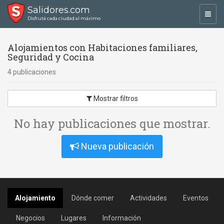
Salidores.com
Toggl
Disfrutá cada ciudad al máximo
navig
Alojamientos con Habitaciones familiares,
Seguridad y Cocina
4 publicaciones
Mostrar filtros
No hay publicaciones que mostrar.
Nueva publicación
Alojamiento
Dónde comer
Actividades
Eventos
Negocios
Lugares
Información