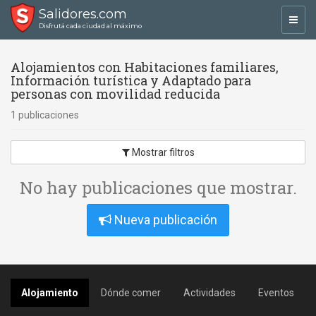
Salidores.com
Toggl
Disfrutá cada ciudad al máximo
navig
Alojamientos con Habitaciones familiares,
Información turística y Adaptado para
personas con movilidad reducida
1 publicaciones
Mostrar filtros
No hay publicaciones que mostrar.
Nueva publicación
Alojamiento
Dónde comer
Actividades
Eventos