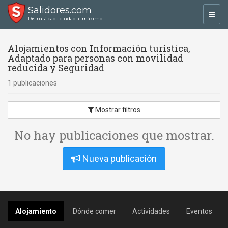
Salidores.com
Toggl
Disfrutá cada ciudad al máximo
navig
Alojamientos con Información turística,
Adaptado para personas con movilidad
reducida y Seguridad
1 publicaciones
Mostrar filtros
No hay publicaciones que mostrar.
Nueva publicación
Alojamiento
Dónde comer
Actividades
Eventos