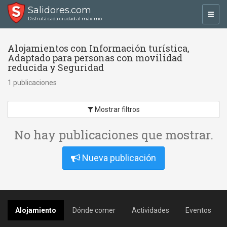
Salidores.com
Toggl
Disfrutá cada ciudad al máximo
navig
Alojamientos con Información turística,
Adaptado para personas con movilidad
reducida y Seguridad
1 publicaciones
Mostrar filtros
No hay publicaciones que mostrar.
Nueva publicación
Alojamiento
Dónde comer
Actividades
Eventos