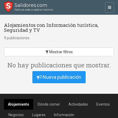
Salidores.com
Toggl
Disfrutá cada ciudad al máximo
navig
Alojamientos con Información turística,
Seguridad y TV
9 publicaciones
Mostrar filtros
No hay publicaciones que mostrar.
Nueva publicación
Alojamiento
Dónde comer
Actividades
Eventos
Negocios
Lugares
Información