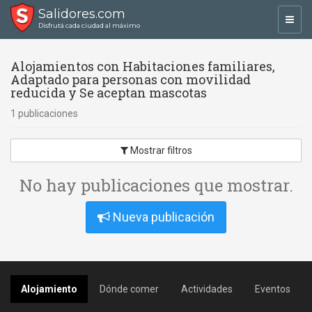
Salidores.com
Toggl
Disfrutá cada ciudad al máximo
navig
Alojamientos con Habitaciones familiares,
Adaptado para personas con movilidad
reducida y Se aceptan mascotas
1 publicaciones
Mostrar filtros
No hay publicaciones que mostrar.
Nueva publicación
Alojamiento
Dónde comer
Actividades
Eventos