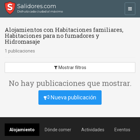
Salidores.com
Toggl
Disfrutá cada ciudad al máximo
navig
Alojamientos con Habitaciones familiares,
Habitaciones para no fumadores y
Hidromasaje
1 publicaciones
Mostrar filtros
No hay publicaciones que mostrar.
Nueva publicación
Alojamiento
Dónde comer
Actividades
Eventos