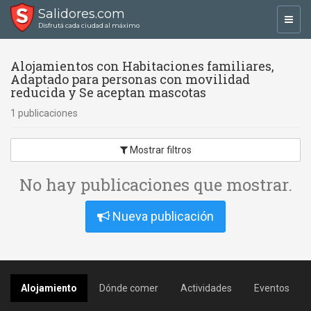
Salidores.com
Toggl
Disfrutá cada ciudad al máximo
navig
Alojamientos con Habitaciones familiares,
Adaptado para personas con movilidad
reducida y Se aceptan mascotas
1 publicaciones
Mostrar filtros
No hay publicaciones que mostrar.
Nueva publicación
Alojamiento
Dónde comer
Actividades
Eventos