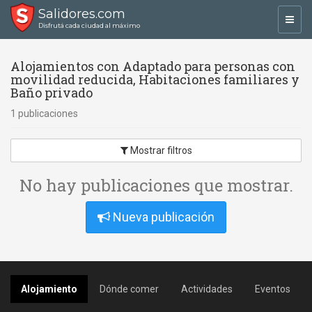
Salidores.com
Toggl
Disfrutá cada ciudad al máximo
navig
Alojamientos con Adaptado para personas con
movilidad reducida, Habitaciones familiares y
Baño privado
1 publicaciones
Mostrar filtros
No hay publicaciones que mostrar.
Nueva publicación
Alojamiento
Dónde comer
Actividades
Eventos