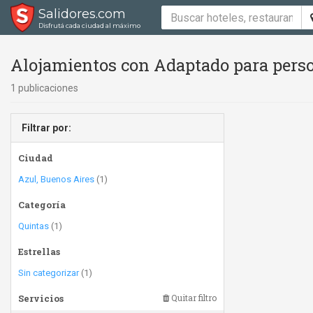
Salidores.com
Disfrutá cada ciudad al máximo
Alojamientos con Adaptado para perso
1 publicaciones
Filtrar por:
Ciudad
Azul, Buenos Aires
(1)
Categoría
Quintas
(1)
Estrellas
Sin categorizar
(1)
Servicios
Quitar filtro