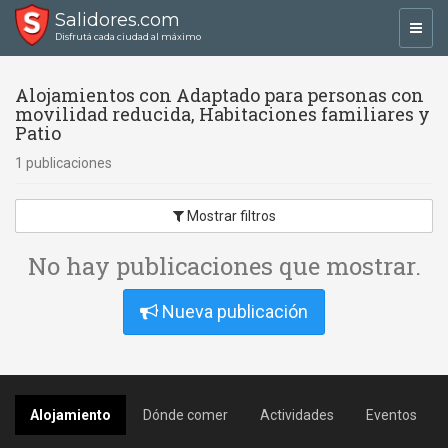
Salidores.com
Toggl
Disfrutá cada ciudad al máximo
navig
Alojamientos con Adaptado para personas con
movilidad reducida, Habitaciones familiares y
Patio
1 publicaciones
Mostrar filtros
No hay publicaciones que mostrar.
Nueva publicación
Alojamiento
Dónde comer
Actividades
Eventos