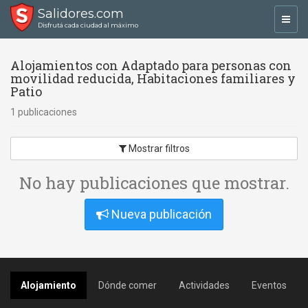
Salidores.com
Toggl
Disfrutá cada ciudad al máximo
navig
Alojamientos con Adaptado para personas con
movilidad reducida, Habitaciones familiares y
Patio
1 publicaciones
Mostrar filtros
No hay publicaciones que mostrar.
Nueva publicación
Alojamiento
Dónde comer
Actividades
Eventos