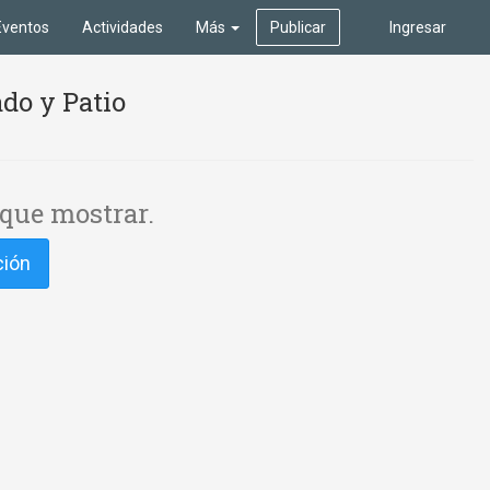
Eventos
Actividades
Más
Publicar
Ingresar
do y Patio
que mostrar.
ción