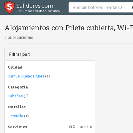
Salidores.com
Disfrutá cada ciudad al máximo
Alojamientos con Pileta cubierta, Wi-
1 publicaciones
Filtrar por:
Ciudad
Carhué, Buenos Aires
(1)
Categoría
Cabañas
(1)
Estrellas
1 estrella
(1)
Servicios
Quitar filtro