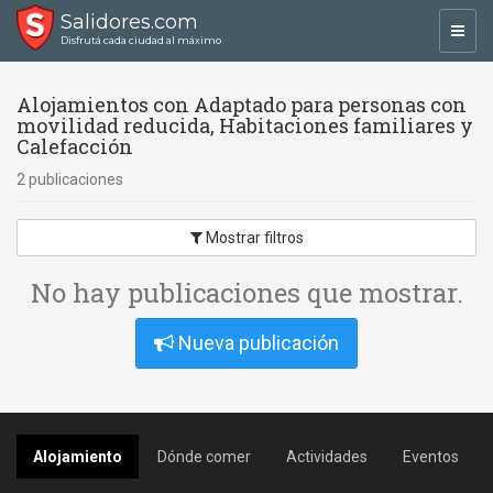
Salidores.com
Toggl
Disfrutá cada ciudad al máximo
navig
Alojamientos con Adaptado para personas con
movilidad reducida, Habitaciones familiares y
Calefacción
2 publicaciones
Mostrar filtros
No hay publicaciones que mostrar.
Nueva publicación
Alojamiento
Dónde comer
Actividades
Eventos