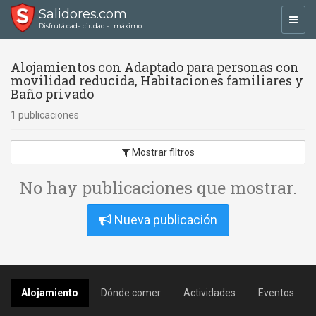
Salidores.com
Toggl
Disfrutá cada ciudad al máximo
navig
Alojamientos con Adaptado para personas con
movilidad reducida, Habitaciones familiares y
Baño privado
1 publicaciones
Mostrar filtros
No hay publicaciones que mostrar.
Nueva publicación
Alojamiento
Dónde comer
Actividades
Eventos