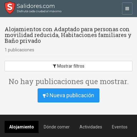
Salidores.com
Toggl
Disfrutá cada ciudad al máximo
navig
Alojamientos con Adaptado para personas con
movilidad reducida, Habitaciones familiares y
Baño privado
1 publicaciones
Mostrar filtros
No hay publicaciones que mostrar.
Nueva publicación
Alojamiento
Dónde comer
Actividades
Eventos