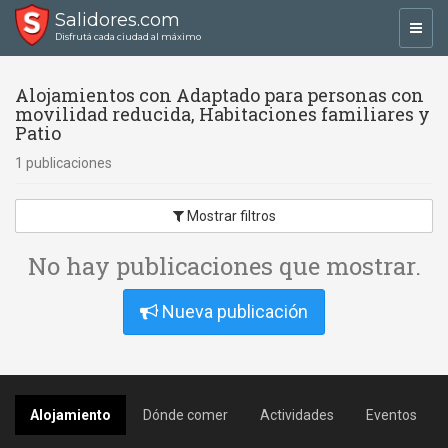
Salidores.com
Toggl
Disfrutá cada ciudad al máximo
navig
Alojamientos con Adaptado para personas con
movilidad reducida, Habitaciones familiares y
Patio
1 publicaciones
Mostrar filtros
No hay publicaciones que mostrar.
Nueva publicación
Alojamiento
Dónde comer
Actividades
Eventos