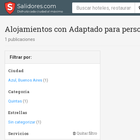
Salidores.com
Disfrutá cada ciudad al máximo
Alojamientos con Adaptado para perso
1 publicaciones
Filtrar por:
Ciudad
Azul, Buenos Aires
(1)
Categoría
Quintas
(1)
Estrellas
Sin categorizar
(1)
Servicios
Quitar filtro