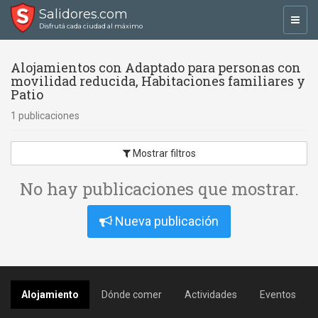
Salidores.com
Toggl
Disfrutá cada ciudad al máximo
navig
Alojamientos con Adaptado para personas con
movilidad reducida, Habitaciones familiares y
Patio
1 publicaciones
Mostrar filtros
No hay publicaciones que mostrar.
Nueva publicación
Alojamiento
Dónde comer
Actividades
Eventos