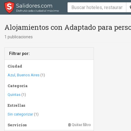
Salidores.com
Disfrutá cada ciudad al máximo
Alojamientos con Adaptado para perso
1 publicaciones
Filtrar por:
Ciudad
Azul, Buenos Aires
(1)
Categoría
Quintas
(1)
Estrellas
Sin categorizar
(1)
Servicios
Quitar filtro