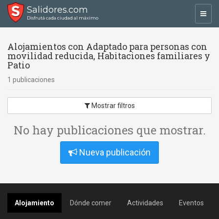
Salidores.com
Toggl
Disfrutá cada ciudad al máximo
navig
Alojamientos con Adaptado para personas con
movilidad reducida, Habitaciones familiares y
Patio
1 publicaciones
Mostrar filtros
No hay publicaciones que mostrar.
Nueva publicación
Alojamiento
Dónde comer
Actividades
Eventos