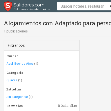
Salidores.com
Disfrutá cada ciudad al máximo
Alojamientos con Adaptado para perso
1 publicaciones
Filtrar por:
Ciudad
Azul, Buenos Aires
(1)
Categoría
Quintas
(1)
Estrellas
Sin categorizar
(1)
Servicios
Quitar filtro