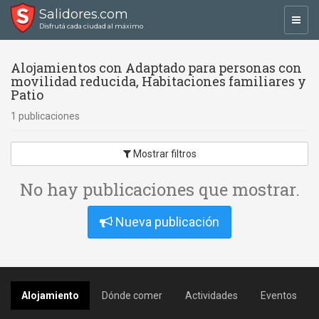
Salidores.com
Toggl
Disfrutá cada ciudad al máximo
navig
Alojamientos con Adaptado para personas con
movilidad reducida, Habitaciones familiares y
Patio
1 publicaciones
Mostrar filtros
No hay publicaciones que mostrar.
Nueva publicación
Alojamiento
Dónde comer
Actividades
Eventos