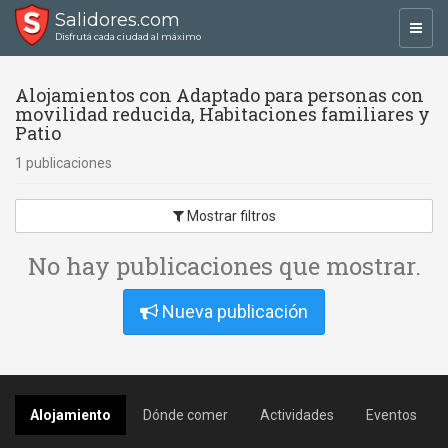
Salidores.com
Toggl
Disfrutá cada ciudad al máximo
navig
Alojamientos con Adaptado para personas con
movilidad reducida, Habitaciones familiares y
Patio
1 publicaciones
Mostrar filtros
No hay publicaciones que mostrar.
Nueva publicación
Alojamiento
Dónde comer
Actividades
Eventos