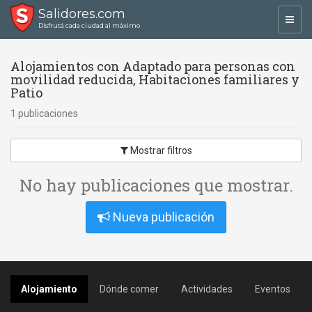
Salidores.com
Toggl
Disfrutá cada ciudad al máximo
navig
Alojamientos con Adaptado para personas con
movilidad reducida, Habitaciones familiares y
Patio
1 publicaciones
Mostrar filtros
No hay publicaciones que mostrar.
Nueva publicación
Alojamiento
Dónde comer
Actividades
Eventos