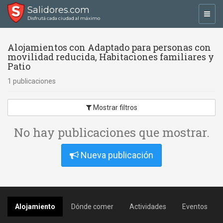
Salidores.com
Toggl
Disfrutá cada ciudad al máximo
navig
Alojamientos con Adaptado para personas con
movilidad reducida, Habitaciones familiares y
Patio
1 publicaciones
Mostrar filtros
No hay publicaciones que mostrar.
Nueva publicación
Alojamiento
Dónde comer
Actividades
Eventos