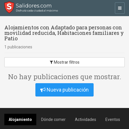
Salidores.com
Toggl
Disfrutá cada ciudad al máximo
navig
Alojamientos con Adaptado para personas con
movilidad reducida, Habitaciones familiares y
Patio
1 publicaciones
Mostrar filtros
No hay publicaciones que mostrar.
Nueva publicación
Alojamiento
Dónde comer
Actividades
Eventos